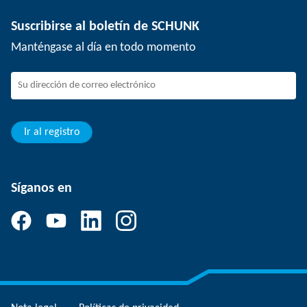
Tecnología de depanelización
Prensa
Ofertas de empleo
Suscribirse al boletín de SCHUNK
Eventos
Trabajar en SCHUNK
Manténgase al día en todo momento
SCHUNK - Sistema de canal de denuncias
Profesionales con experiencia
Jóvenes profesionales
Estudiantes
Aprendiz
Ir al registro
Síganos en