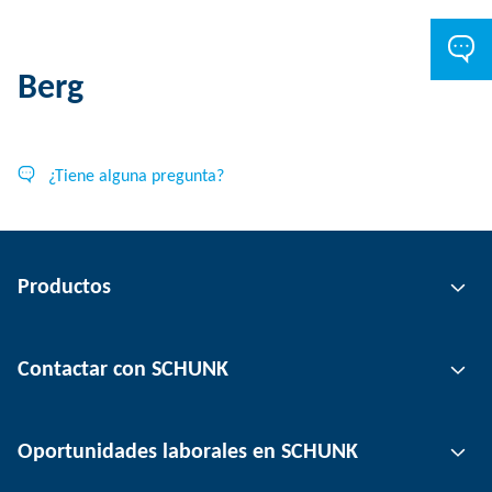
Berg
¿Tiene alguna pregunta?
Productos
Tecnología de agarre
Contactar con SCHUNK
Tecnología de automatización
Tecnología de sujeción de herramientas
Persona de contacto
Oportunidades laborales en SCHUNK
Tecnología de sujeción de piezas
Ubicaciones