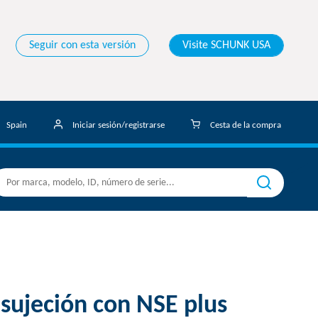
Seguir con esta versión
Visite SCHUNK USA
Spain
Iniciar sesión/registrarse
Cesta de la compra
 sujeción con NSE plus