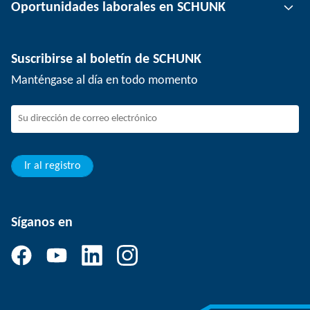
Oportunidades laborales en SCHUNK
Tecnología de sujeción de piezas
Ubicaciones
Tecnología de depanelización
Prensa
Ofertas de empleo
Suscribirse al boletín de SCHUNK
Eventos
Trabajar en SCHUNK
Manténgase al día en todo momento
SCHUNK - Sistema de canal de denuncias
Profesionales con experiencia
Jóvenes profesionales
Estudiantes
Aprendiz
Ir al registro
Síganos en