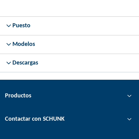
Puesto
Modelos
Descargas
Productos
Tecnología de agarre
Contactar con SCHUNK
Tecnología de automatización
Tecnología de sujeción de herramientas
Persona de contacto