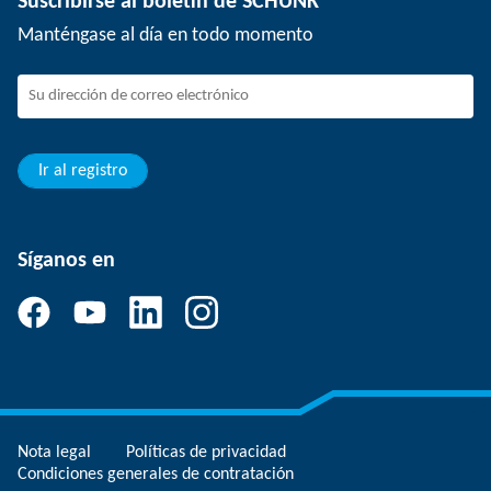
Suscribirse al boletín de SCHUNK
Eventos
Trabajar en SCHUNK
Manténgase al día en todo momento
SCHUNK - Sistema de canal de denuncias
Profesionales con experiencia
Jóvenes profesionales
Estudiantes
Aprendiz
Ir al registro
Síganos en
Nota legal
Políticas de privacidad
Condiciones generales de contratación