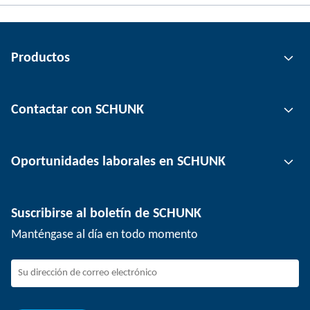
Productos
Tecnología de agarre
Contactar con SCHUNK
Tecnología de automatización
Tecnología de sujeción de herramientas
Persona de contacto
Oportunidades laborales en SCHUNK
Tecnología de sujeción de piezas
Ubicaciones
Tecnología de depanelización
Prensa
Ofertas de empleo
Suscribirse al boletín de SCHUNK
Eventos
Trabajar en SCHUNK
Manténgase al día en todo momento
SCHUNK - Sistema de canal de denuncias
Profesionales con experiencia
Jóvenes profesionales
Estudiantes