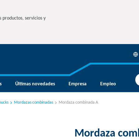
 productos, servicios y
s
Últimas novedades
Empresa
Empleo
hucks
Mordazas combinadas
Mordaza combinada A
Mordaza com