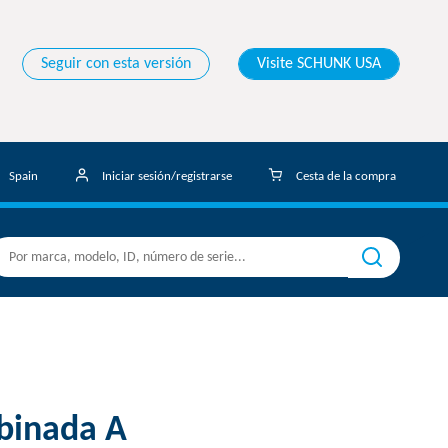
Seguir con esta versión
Visite SCHUNK USA
Spain
Iniciar sesión/registrarse
Cesta de la compra
binada A