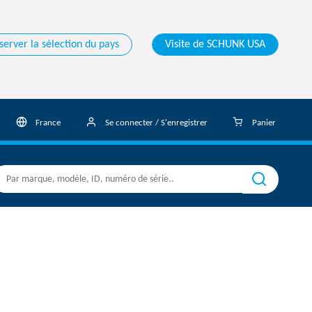
server la sélection du pays
Visite de SCHUNK USA
France
Se connecter / S'enregistrer
Panier