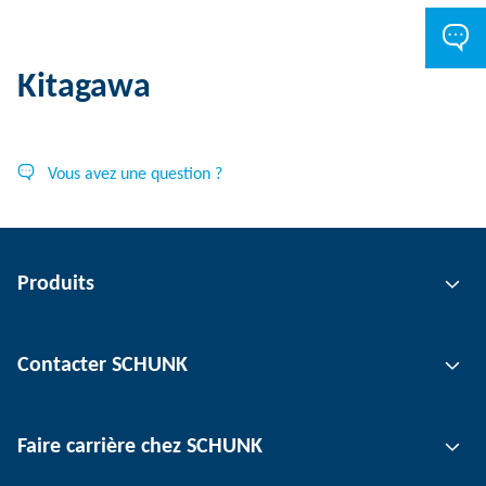
Kitagawa
Vous avez une question ?
Produits
Technologie de préhension
Contacter SCHUNK
Technologie d'automatisation
Technologie de serrage d'outil
Interlocuteur
Faire carrière chez SCHUNK
Technologie de serrage de pièce
Sites