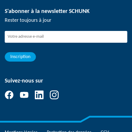
Technologie de dépanélisation
Presse
Offres d'emploi
S'abonner à la newsletter SCHUNK
Événements
Travailler chez SCHUNK
Rester toujours à jour
Dispositif de signalement SCHUNK
Personnel expérimenté
Jeunes professionnels
Elèves/Etudiants
Elèves
Inscription
Suivez-nous sur