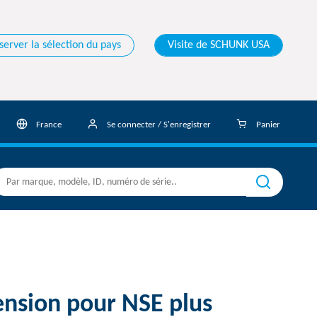
server la sélection du pays
Visite de SCHUNK USA
France
Se connecter / S'enregistrer
Panier
nsion pour NSE plus