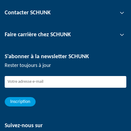
Technologie de préhension
Contacter SCHUNK
Technologie d'automatisation
Technologie de serrage d'outil
Interlocuteur
Faire carrière chez SCHUNK
Technologie de serrage de pièce
Sites
Technologie de dépanélisation
Presse
Offres d'emploi
S'abonner à la newsletter SCHUNK
Événements
Travailler chez SCHUNK
Rester toujours à jour
Dispositif de signalement SCHUNK
Personnel expérimenté
Jeunes professionnels
Elèves/Etudiants
Elèves
Inscription
Suivez-nous sur