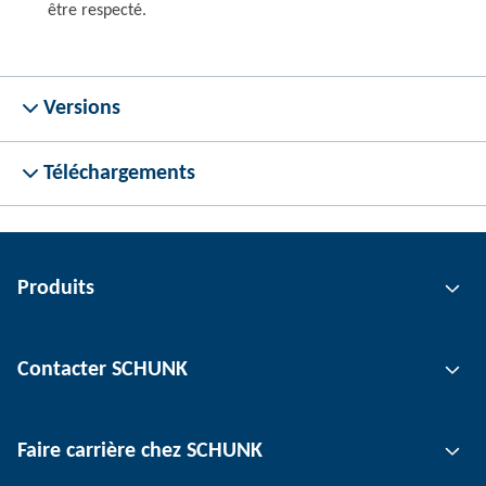
être respecté.
Versions
Téléchargements
Produits
Technologie de préhension
Contacter SCHUNK
Technologie d'automatisation
Technologie de serrage d'outil
Interlocuteur
Faire carrière chez SCHUNK
Technologie de serrage de pièce
Sites