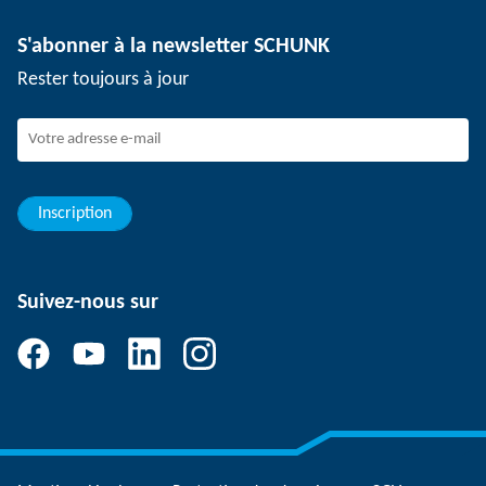
Technologie de dépanélisation
Presse
Offres d'emploi
S'abonner à la newsletter SCHUNK
Événements
Travailler chez SCHUNK
Rester toujours à jour
Dispositif de signalement SCHUNK
Personnel expérimenté
Jeunes professionnels
Elèves/Etudiants
Elèves
Inscription
Suivez-nous sur