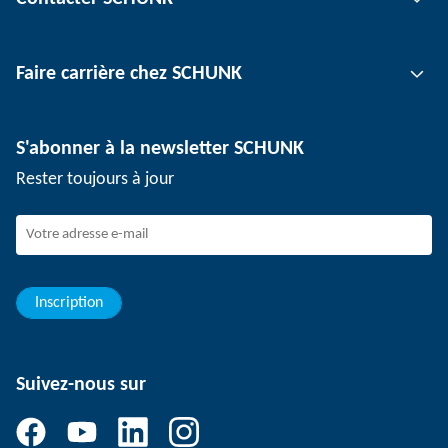
Technologie d'automatisation
Technologie de serrage d'outil
Interlocuteur
Faire carrière chez SCHUNK
Technologie de serrage de pièce
Sites
Technologie de dépanélisation
Presse
Offres d'emploi
S'abonner à la newsletter SCHUNK
Événements
Travailler chez SCHUNK
Rester toujours à jour
Dispositif de signalement SCHUNK
Personnel expérimenté
Jeunes professionnels
Elèves/Etudiants
Elèves
Inscription
Suivez-nous sur