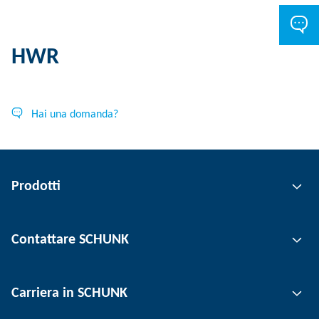
HWR
Hai una domanda?
Prodotti
Tecnologia di presa
Contattare SCHUNK
Tecnica di serraggio del pezzo
Tecnica di serraggio utensili
Persona di contatto
Carriera in SCHUNK
Tecnologia di automazione
Sedi