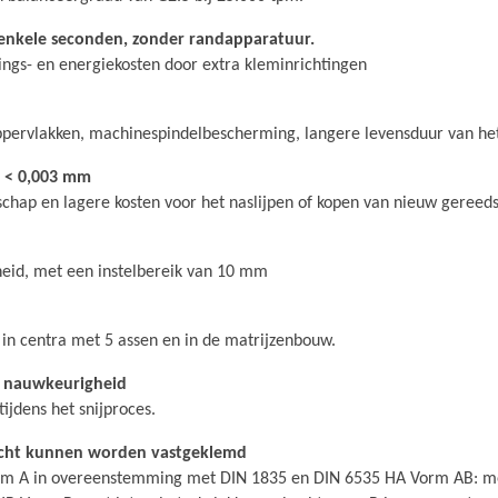
 enkele seconden, zonder randapparatuur.
ings- en energiekosten door extra kleminrichtingen
ervlakken, machinespindelbescherming, langere levensduur van het 
 < 0,003 mm
schap en lagere kosten voor het naslijpen of kopen van nieuw gereed
heid, met een instelbereik van 10 mm
in centra met 5 assen en in de matrijzenbouw.
le nauwkeurigheid
ijdens het snijproces.
hacht kunnen worden vastgeklemd
rm A in overeenstemming met DIN 1835 en DIN 6535 HA Vorm AB: met 