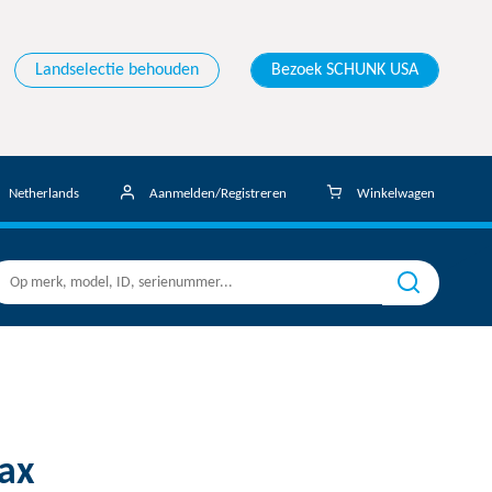
Landselectie behouden
Bezoek SCHUNK USA
Netherlands
Aanmelden/Registreren
Winkelwagen
ax