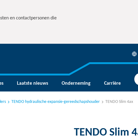
nsten en contactpersonen die
es
Laatste nieuws
Onderneming
Carrière
ers
TENDO hydraulische expansie-gereedschapshouder
TENDO Slim 4ax
TENDO Slim 4