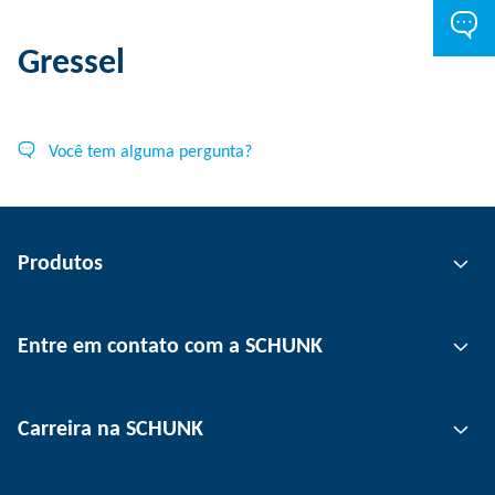
Gressel
Você tem alguma pergunta?
Produtos
Tecnologia de garras
Entre em contato com a SCHUNK
Tecnologia de automação
Tecnologia de fixação de ferramentas
Pessoa de contato
Carreira na SCHUNK
Tecnologia de fixação de peças
Unidades
Tecnologia de depanelização
Imprensa
Ofertas de emprego