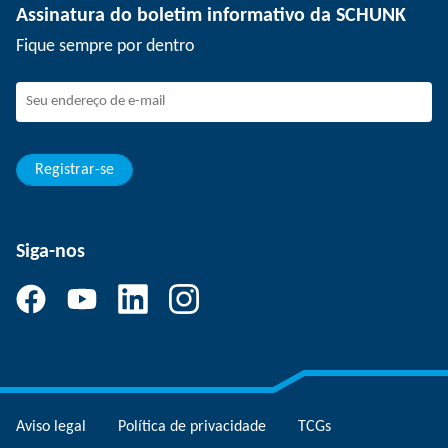
Assinatura do boletim informativo da SCHUNK
Eventos
SCHUNK como empregador
Fique sempre por dentro
Trabalhando na SCHUNK
Como fazer parte da SCHUNK
Desenvolvimento e carreira
Suas vantagens
Registrar-se
Siga-nos
Aviso legal
Política de privacidade
TCGs