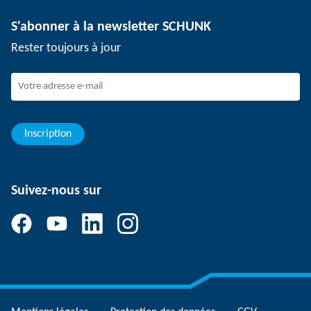
Technologie de dépanélisation
Presse
Offres d'emploi
S'abonner à la newsletter SCHUNK
Événements
SCHUNK en tant qu'employeur
Rester toujours à jour
Travailler chez SCHUNK
Rejoindre SCHUNK
Evolution et carrière
Vos avantages
Inscription
Suivez-nous sur