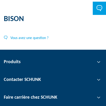
BISON
Vous avez une question ?
Produits
Technologie de préhension
Contacter SCHUNK
Technologie d'automatisation
Technologie de serrage d'outil
Interlocuteur
Faire carrière chez SCHUNK
Technologie de serrage de pièce
Sites