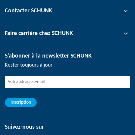
Technologie de préhension
Contacter SCHUNK
Technologie d'automatisation
Technologie de serrage d'outil
Interlocuteur
Faire carrière chez SCHUNK
Technologie de serrage de pièce
Sites
Technologie de dépanélisation
Presse
Offres d'emploi
S'abonner à la newsletter SCHUNK
Événements
SCHUNK en tant qu'employeur
Rester toujours à jour
Travailler chez SCHUNK
Rejoindre SCHUNK
Evolution et carrière
Vos avantages
Inscription
Suivez-nous sur