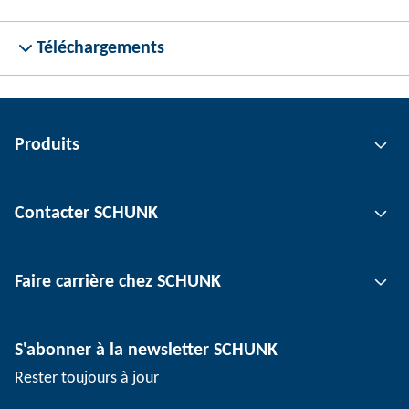
Téléchargements
Produits
Technologie de préhension
Contacter SCHUNK
Technologie d'automatisation
Technologie de serrage d'outil
Interlocuteur
Faire carrière chez SCHUNK
Technologie de serrage de pièce
Sites
Technologie de dépanélisation
Presse
Offres d'emploi
S'abonner à la newsletter SCHUNK
Événements
SCHUNK en tant qu'employeur
Rester toujours à jour
Travailler chez SCHUNK