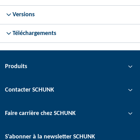
Versions
Téléchargements
Produits
Technologie de préhension
Contacter SCHUNK
Technologie d'automatisation
Technologie de serrage d'outil
Interlocuteur
Faire carrière chez SCHUNK
Technologie de serrage de pièce
Sites
Technologie de dépanélisation
Presse
Offres d'emploi
S'abonner à la newsletter SCHUNK
Événements
SCHUNK en tant qu'employeur