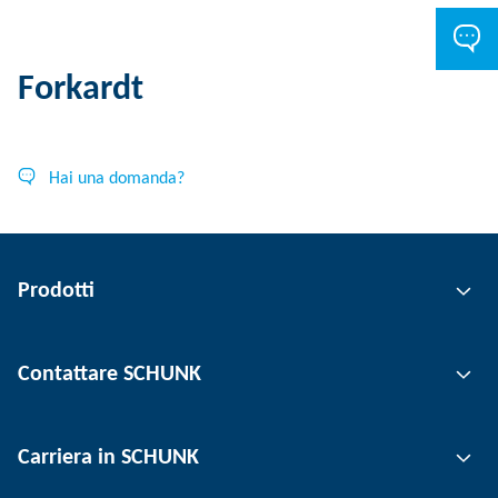
Forkardt
Hai una domanda?
Prodotti
Tecnologia di presa
Contattare SCHUNK
Tecnologia di automazione
Tecnica di serraggio utensili
Persona di contatto
Carriera in SCHUNK
Tecnica di serraggio del pezzo
Sedi