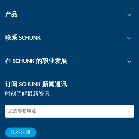
产品
自动化
联系 SCHUNK
抓取技术
刀柄
联系人
在 SCHUNK 的职业发展
工件夹持
工作地点
分板机
新闻
工作机会
订阅 SCHUNK 新闻通讯
活动
在 SCHUNK 工作
时刻了解最新资讯
SCHUNK – 检举系统
专业人士
年轻的专业人员
学生
见习生
现在注册