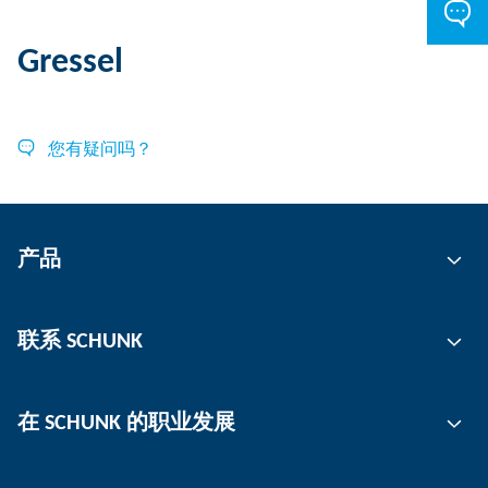
Gressel
您有疑问吗？
产品
自动化
联系 SCHUNK
抓取技术
刀柄
联系人
在 SCHUNK 的职业发展
工件夹持
工作地点
分板机
新闻
工作机会