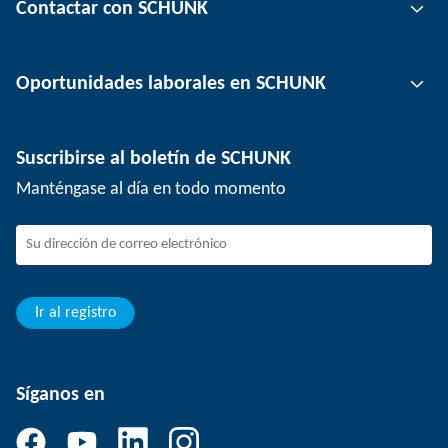
Contactar con SCHUNK
Tecnología de automatización
Tecnología de sujeción de herramientas
Persona de contacto
Oportunidades laborales en SCHUNK
Tecnología de sujeción de piezas
Ubicaciones
Tecnología de depanelización
Prensa
Ofertas de empleo
Suscribirse al boletín de SCHUNK
Eventos
Trabajar en SCHUNK
Manténgase al día en todo momento
SCHUNK - Sistema de canal de denuncias
Profesionales con experiencia
Jóvenes profesionales
Estudiantes
Aprendiz
Ir al registro
Síganos en