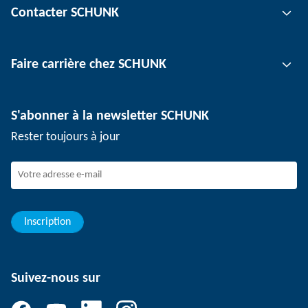
Contacter SCHUNK
Technologie d'automatisation
Technologie de serrage d'outil
Interlocuteur
Faire carrière chez SCHUNK
Technologie de serrage de pièce
Sites
Technologie de dépanélisation
Presse
Offres d'emploi
S'abonner à la newsletter SCHUNK
Événements
Travailler chez SCHUNK
Rester toujours à jour
Dispositif de signalement SCHUNK
Personnel expérimenté
Jeunes professionnels
Elèves/Etudiants
Elèves
Inscription
Suivez-nous sur