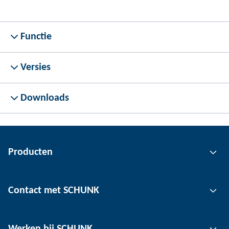
Functie
Versies
Downloads
Producten
Grijptechnologie
Contact met SCHUNK
Automatiseringstechnologie
Klemtechnologie voor gereedschap
Contactpersoon