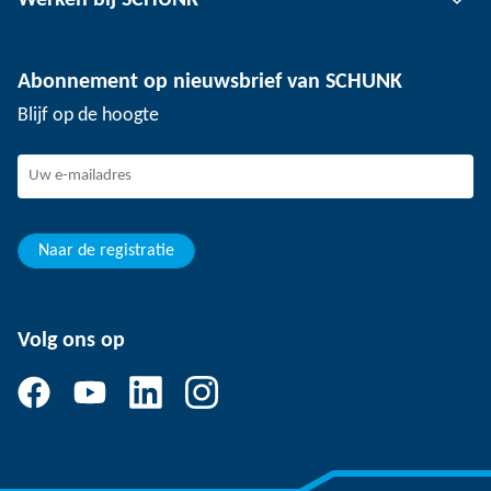
Werken bij SCHUNK
Klemtechnologie voor werkstukken
Locaties
Depaneling technologie
Pers
Vacatures
Abonnement op nieuwsbrief van SCHUNK
Evenementen
Werken bij SCHUNK
Blijf op de hoogte
SCHUNK - Klokkenluidersregeling
Ervaren professionals
Jonge professionals
Studenten
Leerling
Naar de registratie
Volg ons op