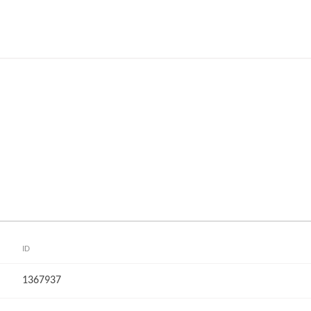
ID
1367937