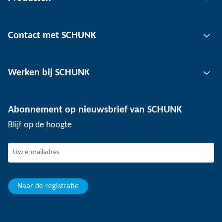
Grijptechnologie
Contact met SCHUNK
Automatiseringstechnologie
Klemtechnologie voor gereedschap
Contactpersoon
Werken bij SCHUNK
Klemtechnologie voor werkstukken
Locaties
Depaneling technologie
Pers
Vacatures
Abonnement op nieuwsbrief van SCHUNK
Evenementen
Werken bij SCHUNK
Blijf op de hoogte
SCHUNK - Klokkenluidersregeling
Ervaren professionals
Jonge professionals
Studenten
Leerling
Naar de registratie