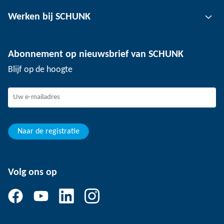
Klemtechnologie voor gereedschap
Contactpersoon
Werken bij SCHUNK
Klemtechnologie voor werkstukken
Locaties
Depaneling technologie
Pers
Vacatures
Abonnement op nieuwsbrief van SCHUNK
Evenementen
Werken bij SCHUNK
Blijf op de hoogte
SCHUNK - Klokkenluidersregeling
Ervaren professionals
Jonge professionals
Studenten
Leerling
Naar de registratie
Volg ons op