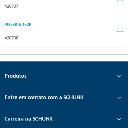
420707
PLC-EK-5 1x3P
420708
Produtos
Tecnologia de garras
Entre em contato com a SCHUNK
Tecnologia de automação
Tecnologia de fixação de ferramentas
Pessoa de contato
Carreira na SCHUNK
Tecnologia de fixação de peças
Unidades