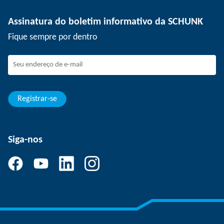
Tecnologia de depanelização
Imprensa
Ofertas de emprego
Assinatura do boletim informativo da SCHUNK
Eventos
SCHUNK como empregador
Fique sempre por dentro
Trabalhando na SCHUNK
Como fazer parte da SCHUNK
Desenvolvimento e carreira
Suas vantagens
Registrar-se
Siga-nos