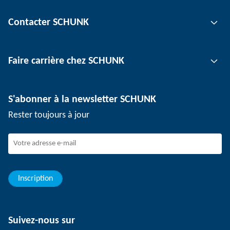
Technologie de préhension
Contacter SCHUNK
Technologie d'automatisation
Technologie de serrage d'outil
Interlocuteur
Faire carrière chez SCHUNK
Technologie de serrage de pièce
Sites
Technologie de dépanélisation
Presse
Offres d'emploi
S'abonner à la newsletter SCHUNK
Événements
SCHUNK en tant qu'employeur
Rester toujours à jour
Travailler chez SCHUNK
Rejoindre SCHUNK
Evolution et carrière
Vos avantages
Inscription
Suivez-nous sur