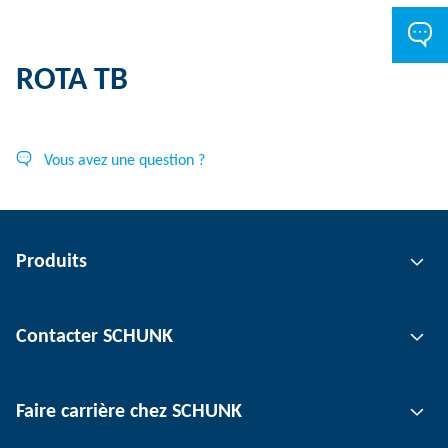
ROTA TB
Vous avez une question ?
Produits
Technologie de préhension
Contacter SCHUNK
Technologie d'automatisation
Technologie de serrage d'outil
Interlocuteur
Faire carrière chez SCHUNK
Technologie de serrage de pièce
Sites