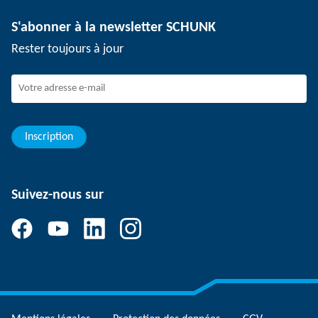
Technologie de dépanélisation
Presse
Offres d'emploi
S'abonner à la newsletter SCHUNK
Événements
SCHUNK en tant qu'employeur
Rester toujours à jour
Travailler chez SCHUNK
Rejoindre SCHUNK
Evolution et carrière
Vos avantages
Inscription
Suivez-nous sur