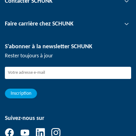
Contacter SCHUNK
Technologie d'automatisation
Technologie de serrage d'outil
Interlocuteur
Faire carrière chez SCHUNK
Technologie de serrage de pièce
Sites
Technologie de dépanélisation
Presse
Offres d'emploi
S'abonner à la newsletter SCHUNK
Événements
SCHUNK en tant qu'employeur
Rester toujours à jour
Travailler chez SCHUNK
Rejoindre SCHUNK
Evolution et carrière
Vos avantages
Inscription
Suivez-nous sur