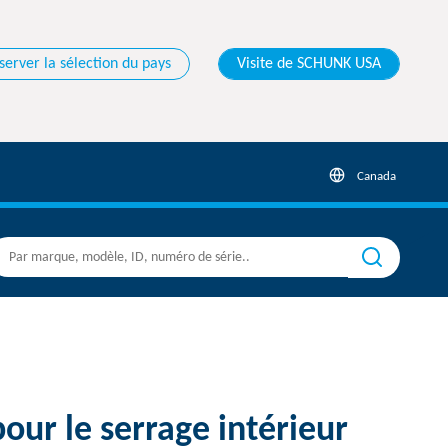
server la sélection du pays
Visite de SCHUNK USA
Canada
our le serrage intérieur