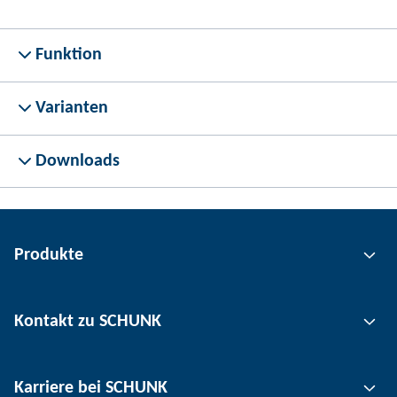
Funktion
Varianten
Downloads
Produkte
Greiftechnik
Kontakt zu SCHUNK
Automatisierungstechnik
Werkzeugspanntechnik
Kontakt
Karriere bei SCHUNK
Werkstückspanntechnik
Standorte