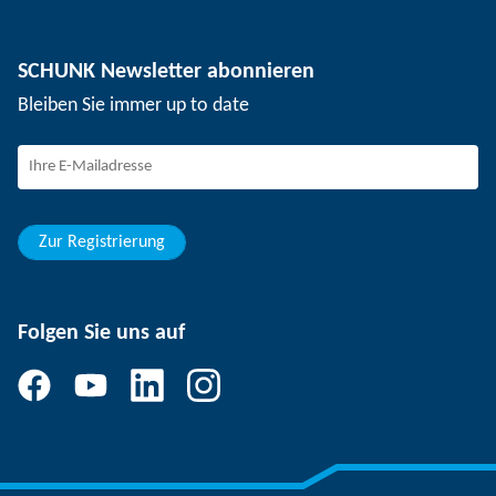
Nutzentrenntechnik
Presse
Stellenangebote
SCHUNK Newsletter abonnieren
Veranstaltungen
Arbeiten bei SCHUNK
Bleiben Sie immer up to date
SCHUNK – Hinweisgebersystem
Berufserfahrene
Berufseinsteiger
Studierende
Schüler
Zur Registrierung
Folgen Sie uns auf