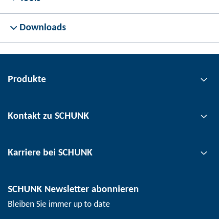
Downloads
Produkte
Greiftechnik
Kontakt zu SCHUNK
Automatisierungstechnik
Werkzeugspanntechnik
Kontakt
Karriere bei SCHUNK
Werkstückspanntechnik
Standorte
Nutzentrenntechnik
Presse
Stellenangebote
SCHUNK Newsletter abonnieren
Veranstaltungen
Arbeiten bei SCHUNK
Bleiben Sie immer up to date
SCHUNK – Hinweisgebersystem
Berufserfahrene