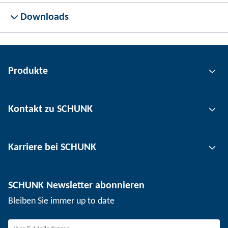
Downloads
Produkte
Greiftechnik
Kontakt zu SCHUNK
Automatisierungstechnik
Werkzeugspanntechnik
Kontakt
Karriere bei SCHUNK
Werkstückspanntechnik
Standorte
Nutzentrenntechnik
Presse
Stellenangebote
SCHUNK Newsletter abonnieren
Veranstaltungen
Arbeiten bei SCHUNK
Bleiben Sie immer up to date
SCHUNK – Hinweisgebersystem
Berufserfahrene
Berufseinsteiger