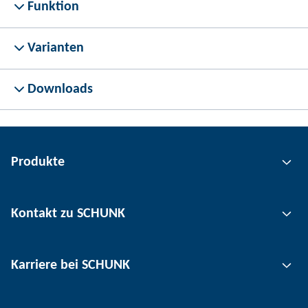
Funktion
Varianten
Downloads
Produkte
Greiftechnik
Kontakt zu SCHUNK
Automatisierungstechnik
Werkzeugspanntechnik
Kontakt
Karriere bei SCHUNK
Werkstückspanntechnik
Standorte
Nutzentrenntechnik
Presse
Stellenangebote