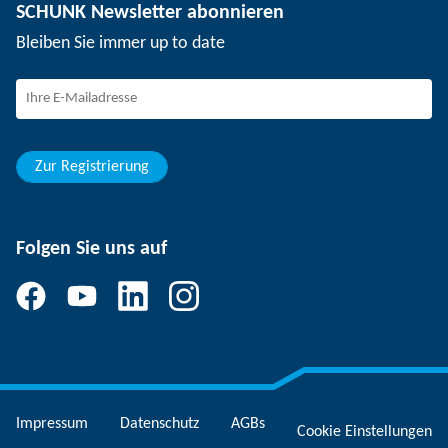
SCHUNK Newsletter abonnieren
Veranstaltungen
Arbeiten bei SCHUNK
Bleiben Sie immer up to date
SCHUNK – Hinweisgebersystem
Berufserfahrene
Berufseinsteiger
Studierende
Schüler
Zur Registrierung
Folgen Sie uns auf
Impressum
Datenschutz
AGBs
Cookie Einstellungen