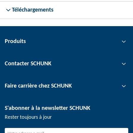
Téléchargements
Produits
Technologie de préhension
Contacter SCHUNK
Technologie d'automatisation
Technologie de serrage d'outil
Interlocuteur
Faire carrière chez SCHUNK
Technologie de serrage de pièce
Sites
Technologie de dépanélisation
Presse
Offres d'emploi
S'abonner à la newsletter SCHUNK
Événements
Travailler chez SCHUNK
Rester toujours à jour
Dispositif de signalement SCHUNK
Personnel expérimenté
Jeunes professionnels