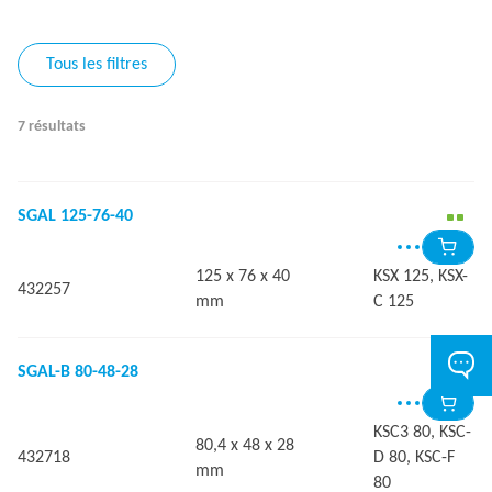
Tous les filtres
7 résultats
SGAL 125-76-40
125 x 76 x 40
KSX 125, KSX-
432257
mm
C 125
SGAL-B 80-48-28
KSC3 80, KSC-
80,4 x 48 x 28
432718
D 80, KSC-F
mm
80