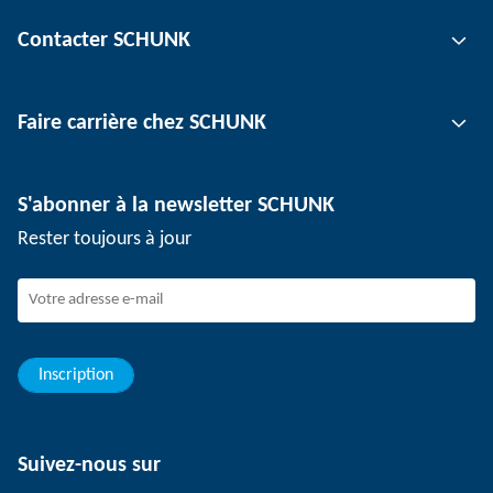
Technologie de préhension
Contacter SCHUNK
Technologie d'automatisation
Technologie de serrage d'outil
Interlocuteur
Faire carrière chez SCHUNK
Technologie de serrage de pièce
Sites
Technologie de dépanélisation
Presse
Offres d'emploi
S'abonner à la newsletter SCHUNK
Événements
Travailler chez SCHUNK
Rester toujours à jour
Dispositif de signalement SCHUNK
Personnel expérimenté
Jeunes professionnels
Elèves/Etudiants
Elèves
Inscription
Suivez-nous sur