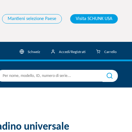
Mantieni selezione Paese
Visita SCHUNK USA
Schweiz
Accedi/Registrati
Carrello
adino universale