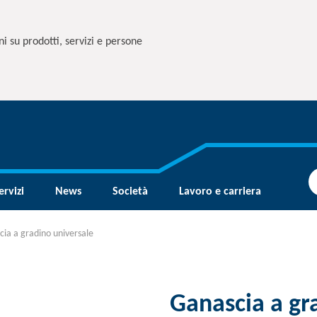
i su prodotti, servizi e persone
ervizi
News
Società
Lavoro e carriera
ia a gradino universale
Ganascia a gr