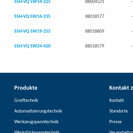
SSH-VQ SW14-225
88004521
-
SSH-VQ SW16-235
88018577
-
SSH-VQ SW19-255
88018809
-
SSH-VQ SW24-420
88018579
-
Produkte
Kontakt 
Greiftechnik
Kontakt
Automatisierungstechnik
Standorte
Werkzeugspanntechnik
Presse
Werkstückspanntechnik
Veranstaltu