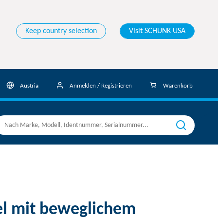
Keep country selection
Visit SCHUNK USA
Austria
Anmelden / Registrieren
Warenkorb
el mit beweglichem