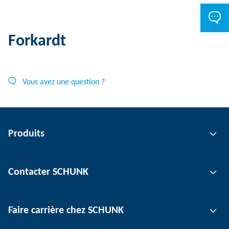
Forkardt
Vous avez une question ?
Produits
Technologie de préhension
Contacter SCHUNK
Technologie d'automatisation
Technologie de serrage d'outil
Interlocuteur
Faire carrière chez SCHUNK
Technologie de serrage de pièce
Sites