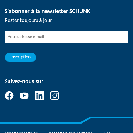
Technologie de dépanélisation
Presse
Offres d'emploi
S'abonner à la newsletter SCHUNK
Événements
Travailler chez SCHUNK
Rester toujours à jour
Dispositif de signalement SCHUNK
Personnel expérimenté
Jeunes professionnels
Elèves/Etudiants
Elèves
Inscription
Suivez-nous sur