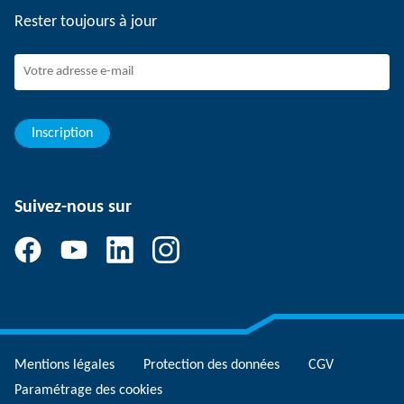
Travailler chez SCHUNK
Rester toujours à jour
Dispositif de signalement SCHUNK
Personnel expérimenté
Jeunes professionnels
Elèves/Etudiants
Elèves
Inscription
Suivez-nous sur
Mentions légales
Protection des données
CGV
Paramétrage des cookies