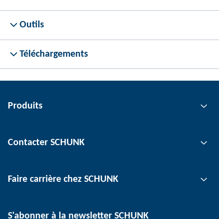
Outils
Téléchargements
Produits
Technologie de préhension
Contacter SCHUNK
Technologie d'automatisation
Technologie de serrage d'outil
Interlocuteur
Faire carrière chez SCHUNK
Technologie de serrage de pièce
Sites
Technologie de dépanélisation
Presse
Offres d'emploi
S'abonner à la newsletter SCHUNK
Événements