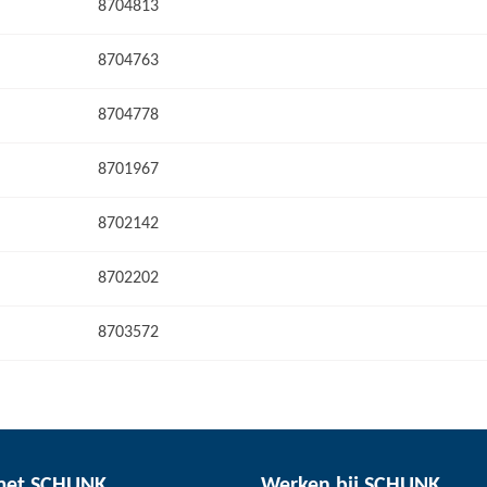
8704813
8704763
8704778
8701967
8702142
8702202
8703572
met SCHUNK
Werken bij SCHUNK