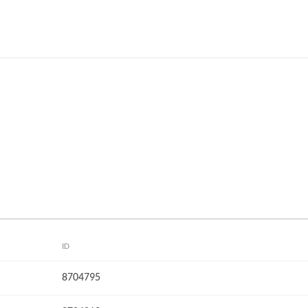
ID
8704795