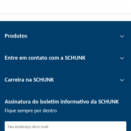
Produtos
Tecnologia de garras
Entre em contato com a SCHUNK
Tecnologia de automação
Tecnologia de fixação de ferramentas
Pessoa de contato
Carreira na SCHUNK
Tecnologia de fixação de peças
Unidades
Tecnologia de depanelização
Imprensa
Ofertas de emprego
Assinatura do boletim informativo da SCHUNK
Eventos
SCHUNK como empregador
Fique sempre por dentro
Trabalhando na SCHUNK
Como fazer parte da SCHUNK