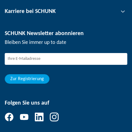
Werkzeugspanntechnik
Kontakt
Karriere bei SCHUNK
Werkstückspanntechnik
Standorte
Nutzentrenntechnik
Presse
Stellenangebote
SCHUNK Newsletter abonnieren
Veranstaltungen
Arbeiten bei SCHUNK
Bleiben Sie immer up to date
SCHUNK – Hinweisgebersystem
Berufserfahrene
Berufseinsteiger
Studierende
Schüler
Zur Registrierung
Folgen Sie uns auf