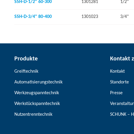
SSH-D-1/2" 60-300
1301281
1/2"
SSH-D-3/4" 80-400
1301023
3/4"
Produkte
Kontakt 
Greiftechnik
Kontakt
Automatisierungstechnik
Standorte
Werkzeugspanntechnik
Presse
Werkstückspanntechnik
Veranstaltu
Nutzentrenntechnik
SCHUNK – H