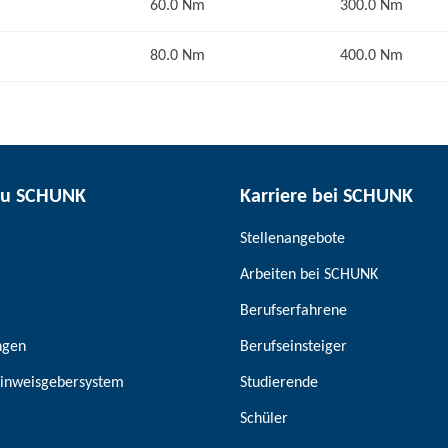
60.0 Nm
300.0 Nm
80.0 Nm
400.0 Nm
zu SCHUNK
Karriere bei SCHUNK
Stellenangebote
Arbeiten bei SCHUNK
Berufserfahrene
ngen
Berufseinsteiger
inweisgebersystem
Studierende
Schüler