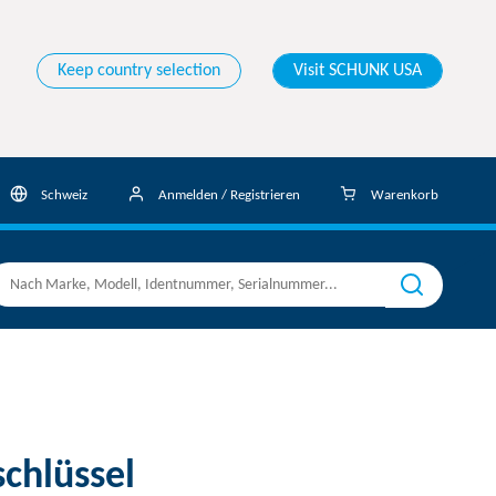
Keep country selection
Visit SCHUNK USA
Schweiz
Anmelden / Registrieren
Warenkorb
chlüssel