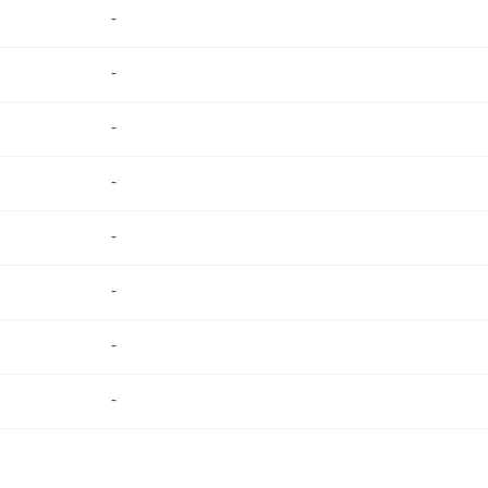
-
-
-
-
-
-
-
-