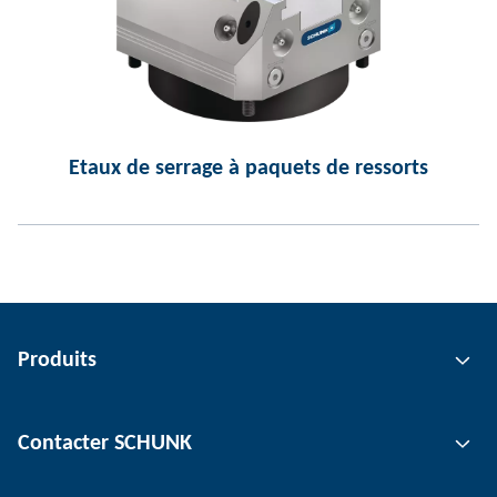
Etaux de serrage à paquets de ressorts
Produits
Technologie de préhension
Contacter SCHUNK
Technologie d'automatisation
Technologie de serrage d'outil
Interlocuteur