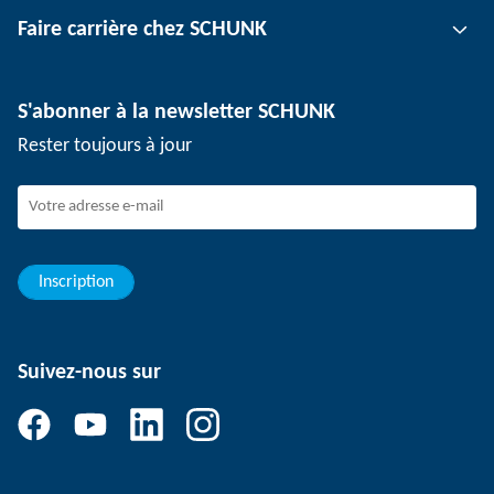
Faire carrière chez SCHUNK
Technologie de serrage de pièce
Sites
Technologie de dépanélisation
Presse
Offres d'emploi
S'abonner à la newsletter SCHUNK
Événements
Travailler chez SCHUNK
Rester toujours à jour
Dispositif de signalement SCHUNK
Personnel expérimenté
Jeunes professionnels
Elèves/Etudiants
Elèves
Inscription
Suivez-nous sur