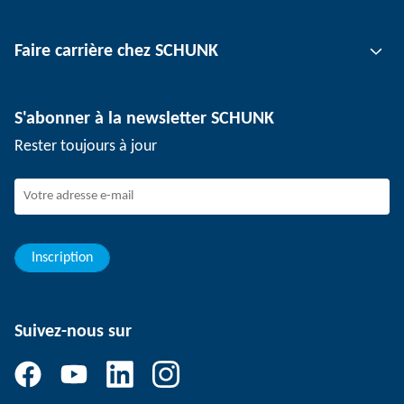
Technologie de serrage d'outil
Interlocuteur
Faire carrière chez SCHUNK
Technologie de serrage de pièce
Sites
Technologie de dépanélisation
Presse
Offres d'emploi
S'abonner à la newsletter SCHUNK
Événements
Travailler chez SCHUNK
Rester toujours à jour
Dispositif de signalement SCHUNK
Personnel expérimenté
Jeunes professionnels
Elèves/Etudiants
Elèves
Inscription
Suivez-nous sur